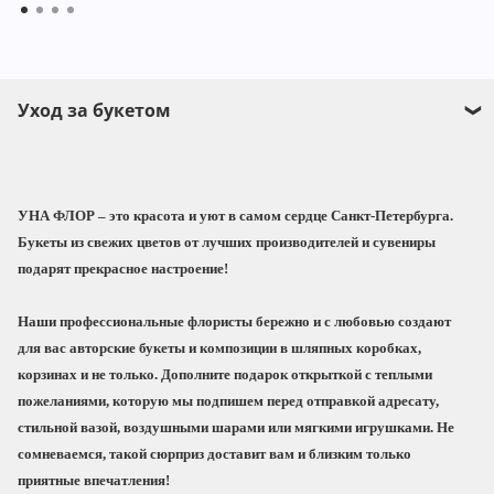
Уход за букетом
Прежде чем поставить букет в воду обязательно
подрежьте стебли под углом 45°.
УНА ФЛОР
– это красота и уют в самом сердце Санкт-Петербурга.
Заполните вазу водой не менее чем на 2/3,
Букеты из свежих цветов от лучших производителей и сувениры
добавьте пакетик подкормки для срезанных
подарят прекрасное настроение!
цветов, который мы приложим к Вашему
заказу, и поставьте букет в вазу.
Наши профессиональные флористы бережно и с любовью создают
При выборе места для вазы с цветами
для вас
авторские букеты и композиции
в шляпных коробках,
избегайте прямых солнечных лучей, сквозняков
корзинах и не только. Дополните подарок
открыткой с теплыми
и отопительных приборов.
пожеланиями
, которую мы подпишем перед отправкой адресату,
стильной вазой, воздушными шарами или мягкими игрушками
. Не
Чтобы букет радовал дольше, не забывайте
сомневаемся, такой сюрприз доставит вам и близким только
менять воду и подрезать стебли не реже 1 раза в
приятные впечатления!