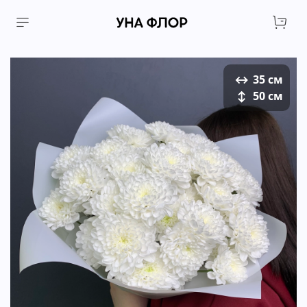
↔
35 см
↕
50 см