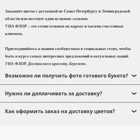
2-3 дня. Если композиция на флористической
губке, не забывайте подливать воду 1 раз в 2-3
Закажите цветы с доставкой по Санкт-Петербургу и Ленинградской
дня.
области или посетите один из наших салонов.
УНА ФЛОР
– это сотни отзывов на картах и тысячи счастливых
С любовью, УНА ФЛОР!
клиентов.
Присоединяйтесь к нашим сообществам в социальных сетях, чтобы
быть в курсе самых интересных предложений и актуальных акций.
УНА ФЛОР. Доставляем красоту. Бережно.
Возможно ли получить фото готового букета?
Да, конечно! Прежде чем передать букет в
Нужно ли доплачивать за доставку?
курьерскую службу, мы обязательно направим
фото Вам, чтобы Вы могли быть точно уверены,
Доставка осуществляется курьерской службой.
Как оформить заказ на доставку цветов?
что букет или композиция полностью
Стоимость доставки по Санкт-Петербургу – 500
соответствует Вашим пожеланиям.
руб. При оформлении заказа введите адрес
Оформить заказ букета с доставкой очень
доставки и система автоматически включит ее в
просто. Всего несколько простых шагов:
стоимость заказа :)