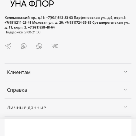
Добавьте понравившийся букет или
композицию в корзину.
Нажмите кнопку «Оформить заказ».
Коломяжский пр., д.11: +7(931)543-83-03 Парфеновская ул., д.9, корп.1:
+7(981)211-23-41 Моховая ул., д. 20: +7(981)724-35-85 Среднерогатская ул.,
Заполните информацию об отправителе и
д. 11, корп. 2: +7(931)858-48-64
получателе (если оформляется доставка),
Поддержка (9:00-21:00)
способ получения заказа (самовывоз/
доставка), а также выберите желаемый
способ оплаты (оплата в пункте
самовывоза/онлайн-оплата).
После совершения оплаты Вам
Клиентам
автоматически будут приходить
уведомления в мессенджере WhatsApp о
Справка
статусе заказа.
Можете не сомневаться, Ваш заказ будет
Личные данные
выполнен точно в срок.