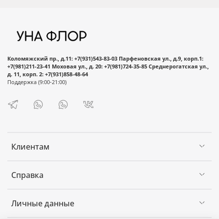
руб. При оформлении заказа введите адрес
Оформить заказ букета с доставкой очень
доставки и система автоматически включит ее в
просто. Всего несколько простых шагов:
стоимость заказа :)
Добавьте понравившийся букет или
композицию в корзину.
Нажмите кнопку «Оформить заказ».
Коломяжский пр., д.11: +7(931)543-83-03 Парфеновская ул., д.9, корп.1:
+7(981)211-23-41 Моховая ул., д. 20: +7(981)724-35-85 Среднерогатская ул.,
Заполните информацию об отправителе и
д. 11, корп. 2: +7(931)858-48-64
получателе (если оформляется доставка),
Поддержка (9:00-21:00)
способ получения заказа (самовывоз/
доставка), а также выберите желаемый
способ оплаты (оплата в пункте
самовывоза/онлайн-оплата).
После совершения оплаты Вам
Клиентам
автоматически будут приходить
уведомления в мессенджере WhatsApp о
Справка
статусе заказа.
Можете не сомневаться, Ваш заказ будет
Личные данные
выполнен точно в срок.