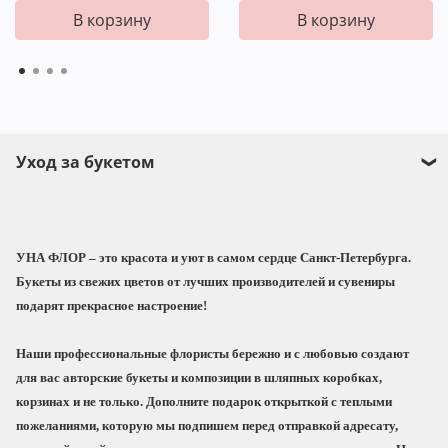
В корзину
В корзину
Уход за букетом
Прежде чем поставить букет в воду обязательно
подрежьте стебли под углом 45°.
УНА ФЛОР
– это красота и уют в самом сердце Санкт-Петербурга.
Заполните вазу водой не менее чем на 2/3,
Букеты из свежих цветов от лучших производителей и сувениры
добавьте пакетик подкормки для срезанных
подарят прекрасное настроение!
цветов, который мы приложим к Вашему
заказу, и поставьте букет в вазу.
Наши профессиональные флористы бережно и с любовью создают
При выборе места для вазы с цветами
для вас
авторские букеты и композиции
в шляпных коробках,
избегайте прямых солнечных лучей, сквозняков
корзинах и не только. Дополните подарок
открыткой с теплыми
и отопительных приборов.
пожеланиями
, которую мы подпишем перед отправкой адресату,