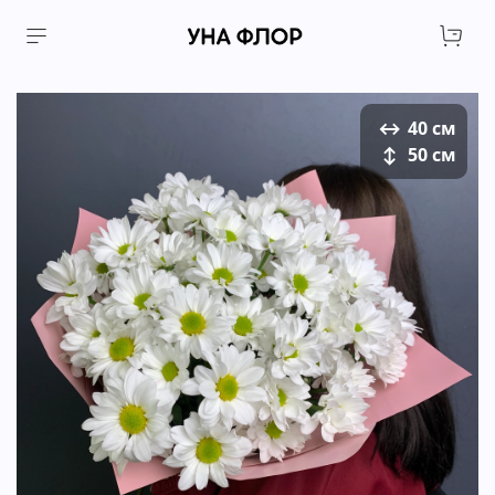
↔
40 см
↕
50 см