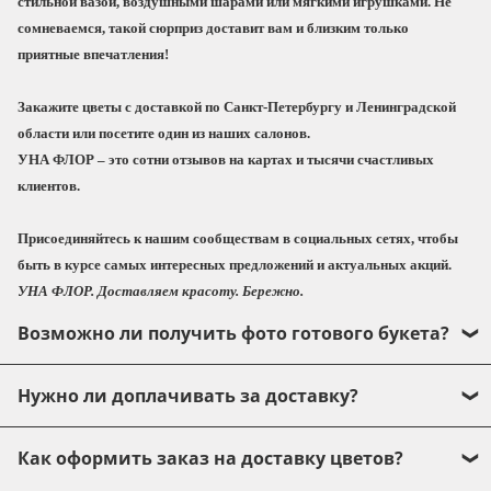
стильной вазой, воздушными шарами или мягкими игрушками
. Не
Чтобы букет радовал дольше, не забывайте
сомневаемся, такой сюрприз доставит вам и близким только
менять воду и подрезать стебли не реже 1 раза в
приятные впечатления!
2-3 дня. Если композиция на флористической
губке, не забывайте подливать воду 1 раз в 2-3
Закажите цветы с доставкой по Санкт-Петербургу и Ленинградской
дня.
области или посетите один из наших салонов.
УНА ФЛОР
– это сотни отзывов на картах и тысячи счастливых
С любовью, УНА ФЛОР!
клиентов.
Присоединяйтесь к нашим сообществам в социальных сетях, чтобы
быть в курсе самых интересных предложений и актуальных акций.
УНА ФЛОР. Доставляем красоту. Бережно.
Возможно ли получить фото готового букета?
Да, конечно! Прежде чем передать букет в
Нужно ли доплачивать за доставку?
курьерскую службу, мы обязательно направим
фото Вам, чтобы Вы могли быть точно уверены,
Доставка осуществляется курьерской службой.
Как оформить заказ на доставку цветов?
что букет или композиция полностью
Стоимость доставки по Санкт-Петербургу – 500
соответствует Вашим пожеланиям.