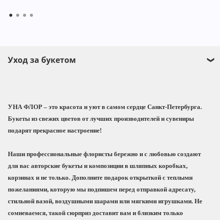
Уход за букетом
Прежде чем поставить букет в воду обязательно
подрежьте стебли под углом 45°.
УНА ФЛОР
– это красота и уют в самом сердце Санкт-Петербурга.
Заполните вазу водой не менее чем на 2/3,
Букеты из свежих цветов от лучших производителей и сувениры
добавьте пакетик подкормки для срезанных
подарят прекрасное настроение!
цветов, который мы приложим к Вашему
заказу, и поставьте букет в вазу.
Наши профессиональные флористы бережно и с любовью создают
При выборе места для вазы с цветами
для вас
авторские букеты и композиции
в шляпных коробках,
избегайте прямых солнечных лучей, сквозняков
корзинах и не только. Дополните подарок
открыткой с теплыми
и отопительных приборов.
пожеланиями
, которую мы подпишем перед отправкой адресату,
стильной вазой, воздушными шарами или мягкими игрушками
. Не
Чтобы букет радовал дольше, не забывайте
сомневаемся, такой сюрприз доставит вам и близким только