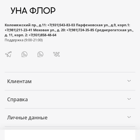
стоимость заказа :)
Добавьте понравившийся букет или
композицию в корзину.
Нажмите кнопку «Оформить заказ».
Коломяжский пр., д.11: +7(931)543-83-03 Парфеновская ул., д.9, корп.1:
+7(981)211-23-41 Моховая ул., д. 20: +7(981)724-35-85 Среднерогатская ул.,
Заполните информацию об отправителе и
д. 11, корп. 2: +7(931)858-48-64
получателе (если оформляется доставка),
Поддержка (9:00-21:00)
способ получения заказа (самовывоз/
доставка), а также выберите желаемый
способ оплаты (оплата в пункте
самовывоза/онлайн-оплата).
После совершения оплаты Вам
Клиентам
автоматически будут приходить
уведомления в мессенджере WhatsApp о
Справка
статусе заказа.
Можете не сомневаться, Ваш заказ будет
Личные данные
выполнен точно в срок.