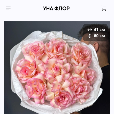
↔
41 см
↕
60 см