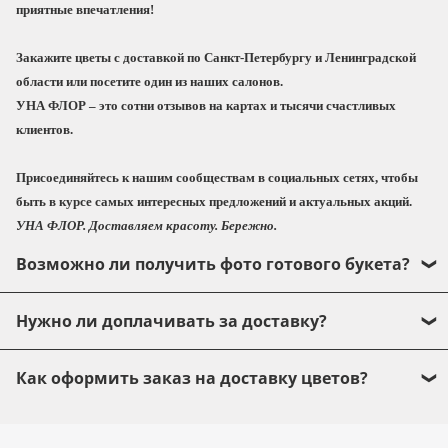
менять воду и подрезать стебли не реже 1 раза в
приятные впечатления!
2-3 дня. Если композиция на флористической
губке, не забывайте подливать воду 1 раз в 2-3
Закажите цветы с доставкой по Санкт-Петербургу и Ленинградской
дня.
области или посетите один из наших салонов.
УНА ФЛОР
– это сотни отзывов на картах и тысячи счастливых
С любовью, УНА ФЛОР!
клиентов.
Присоединяйтесь к нашим сообществам в социальных сетях, чтобы
быть в курсе самых интересных предложений и актуальных акций.
УНА ФЛОР. Доставляем красоту. Бережно.
Возможно ли получить фото готового букета?
Да, конечно! Прежде чем передать букет в
Нужно ли доплачивать за доставку?
курьерскую службу, мы обязательно направим
фото Вам, чтобы Вы могли быть точно уверены,
Доставка осуществляется курьерской службой.
Как оформить заказ на доставку цветов?
что букет или композиция полностью
Стоимость доставки по Санкт-Петербургу – 500
соответствует Вашим пожеланиям.
руб. При оформлении заказа введите адрес
Оформить заказ букета с доставкой очень
доставки и система автоматически включит ее в
просто. Всего несколько простых шагов: